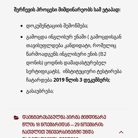
შერჩევის
პროცესი
მიმდინარეობს
სამ
ეტაპად
:
დოკუმენტაციის შემოწმება;
გამოცდა ინგლისურ ენაში ( გამოცდისგან
თავისუფლდება კანდიდატი, რომელიც
წარმოადგენს ინგლისური ენის (B2
დონის) ცოდნის დამადასტურებელ
სერტიფიკატს), ინსტიტუციური ტესტირება
ჩატარდება
2019 წლის 3 დეკემბერს;
გასაუბრება;
ᲓᲐᲘᲜᲢᲔᲠᲔᲡᲔᲑᲣᲚᲛᲐ ᲞᲘᲠᲛᲐ ᲛᲘᲛᲓᲘᲜᲐᲠᲔ
ᲬᲚᲘᲡ 18 ᲜᲝᲔᲛᲑᲠᲘᲓᲐᲜ – 29 ᲜᲝᲔᲛᲑᲠᲘᲡ
ᲩᲐᲗᲕᲚᲘᲗ ᲣᲜᲘᲕᲔᲠᲡᲘᲢᲔᲢᲨᲘ ᲣᲜᲓᲐ