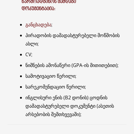
ᲬᲐᲠᲛᲝᲐᲓᲒᲘᲜᲝᲡ ᲨᲔᲛᲓᲔᲒᲘ
ᲓᲝᲙᲣᲛᲔᲜᲢᲐᲪᲘᲐ:
განცხადება
;
პირადობის დამადასტურებელი მოწმობის
ასლი;
CV;
ნიშნების ამონაწერი (GPA-ის მითითებით);
სამოტივაციო წერილი;
სარეკომენდაციო წერილი;
ინგლისური ენის (B2 დონის) ცოდნის
დამადასტურებელი დოკუმენტი (ასეთის
არსებობის შემთხვევაში);