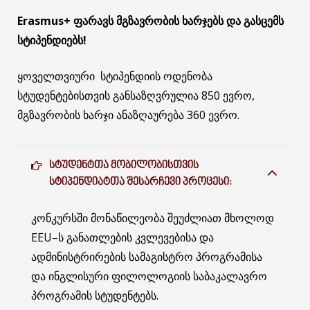
Erasmus+
ფარავს
მგზავრობის
ხარჯებს
და
გასცემს
სტიპენდიებს
!
ყოველთვიური სტიპენდიის ოდენობა
სტუდენტებისთვის განსაზღვრულია 850 ევრო,
მგზავრობის ხარჯი ანაზღაურება 360 ევრო.
ᲡᲢᲣᲓᲔᲜᲢᲗᲐ ᲛᲝᲑᲘᲚᲝᲑᲘᲡᲗᲕᲘᲡ
ᲡᲢᲘᲞᲔᲜᲓᲘᲐᲢᲗᲐ ᲨᲔᲡᲐᲠᲩᲔᲕᲘ ᲞᲠᲝᲪᲔᲡᲘ:
კონკურსში მონაწილეობა შეუძლიათ მხოლოდ
EEU–ს განათლების კვლევებისა და
ადმინისტრირების სამაგისტრო პროგრამისა
და ინგლისური ფილოლოგიის საბაკალავრო
პროგრამის სტუდენტებს.