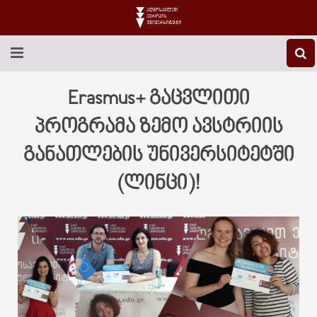
EEU-Ს ᲨᲔᲡᲐᲮᲔᲑ
Erasmus+ გაცვლითი
ᲒᲐᲜᲐᲗᲚᲔᲑᲐ
პროგრამა ზემო ავსტრიის
განათლების უნივერსიტეტში
ᲙᲕᲚᲔᲕᲐ
(ლინცი)!
ᲡᲐᲔᲠᲗᲐᲨᲝᲠᲘᲡᲝ
ᲑᲘᲑᲚᲘᲝᲗᲔᲙᲐ
ᲡᲢᲣᲓᲔᲜᲢᲣᲠᲘ ᲪᲮᲝᲕᲠᲔᲑᲐ
ᲙᲝᲜᲢᲐᲥᲢᲘ