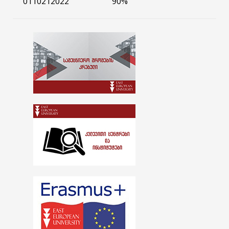
0110212022 90%