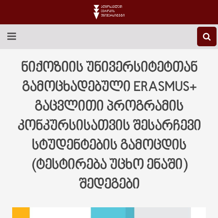
EEU-Ს ᲨᲔᲡᲐᲮᲔᲑ
ნიქოზიის უნივერსიტეტთან
ᲒᲐᲜᲐᲗᲚᲔᲑᲐ
გამოცხადებული ERASMUS+
გაცვლითი პროგრამის
ᲙᲕᲚᲔᲕᲐ
კონკურსისათვის შესარჩევი
ᲡᲐᲔᲠᲗᲐᲨᲝᲠᲘᲡᲝ
სტუდენტების გამოცდის
ᲑᲘᲑᲚᲘᲝᲗᲔᲙᲐ
(ტესტირება უცხო ენაში)
ᲡᲢᲣᲓᲔᲜᲢᲣᲠᲘ ᲪᲮᲝᲕᲠᲔᲑᲐ
შედეგები
ᲙᲝᲜᲢᲐᲥᲢᲘ