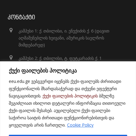
ᲙᲝᲜᲢᲐᲥᲢᲘ
კამპუსი 1: ქ. თბილისი, ი. ენუქიძის ქ. 6 (დავით
აღმაშენებლის ხეივანი, ამერიკის საელჩოს
მიმდებარედ)
კამპუსი 2: ქ. თბილისი, ტ. ფუტკარაძის ქ. 1
+995 32 248 01 41;
ქუქი ფაილების პოლიტიკა
info@eeu.edu.ge
eeu.edu.ge ვებგვერდი იყენებს ქუქი-ფაილებს ძირითადი
ფუნქციონალის მხარდასაჭერად და თქვენი ეფექტური
ნავიგაციისთვის.
ქუქი ფაილების პოლიტიკის
ბმულზე
შეგიძლიათ იხილოთ დეტალური ინფორმაცია თითოეული
ქუქი-ფაილის შესახებ. აუცილებელი ქუქი-ფაილები
საჭიროა საიტის ძირითადი ფუნქციონირებისთვის და
ყოველთვის არის ჩართული.
Cookie Policy