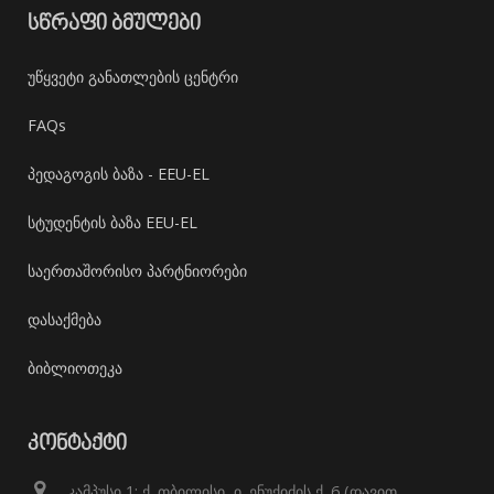
ᲡᲬᲠᲐᲤᲘ ᲑᲛᲣᲚᲔᲑᲘ
უწყვეტი განათლების ცენტრი
FAQs
პედაგოგის ბაზა - EEU-EL
სტუდენტის ბაზა EEU-EL
საერთაშორისო პარტნიორები
დასაქმება
ბიბლიოთეკა
ᲙᲝᲜᲢᲐᲥᲢᲘ
კამპუსი 1: ქ. თბილისი, ი. ენუქიძის ქ. 6 (დავით