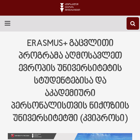
EEU-Ს ᲨᲔᲡᲐᲮᲔᲑ
ERASMUS+ გაცვლითი
ᲒᲐᲜᲐᲗᲚᲔᲑᲐ
პროგრამა აღმოსავლეთ
ევროპის უნივერსიტეტის
ᲙᲕᲚᲔᲕᲐ
სტუდენტებისა და
ᲡᲐᲔᲠᲗᲐᲨᲝᲠᲘᲡᲝ
აკადემიური
ᲑᲘᲑᲚᲘᲝᲗᲔᲙᲐ
პერსონალისთვის ნიქოზიის
ᲡᲢᲣᲓᲔᲜᲢᲣᲠᲘ ᲪᲮᲝᲕᲠᲔᲑᲐ
უნივერსიტეტში (კვიპროსი)
ᲙᲝᲜᲢᲐᲥᲢᲘ