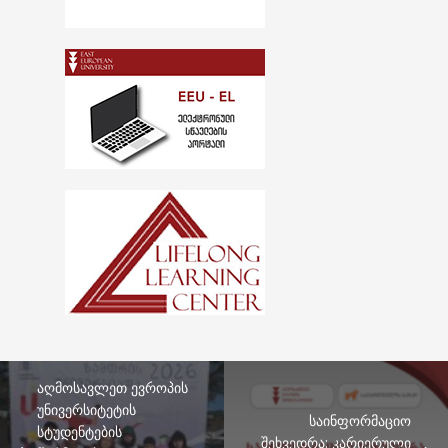
აღმოსავლეთ ევროპის
უნივერსიტეტის
საინფორმაციო
სტუდენტების
შეხვედრა: კარიერული