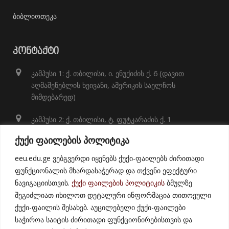
ბიბლიოთეკა
ᲙᲝᲜᲢᲐᲥᲢᲘ
კამპუსი 1: ქ. თბილისი, ი. ენუქიძის ქ. 6 (დავით
აღმაშენებლის ხეივანი, ამერიკის საელჩოს
მიმდებარედ)
კამპუსი 2: ქ. თბილისი, ტ. ფუტკარაძის ქ. 1
+995 32 248 01 41;
ქუქი ფაილების პოლიტიკა
info@eeu.edu.ge
eeu.edu.ge ვებგვერდი იყენებს ქუქი-ფაილებს ძირითადი
ფუნქციონალის მხარდასაჭერად და თქვენი ეფექტური
ნავიგაციისთვის.
ქუქი ფაილების პოლიტიკის
ბმულზე
შეგიძლიათ იხილოთ დეტალური ინფორმაცია თითოეული
ქუქი-ფაილის შესახებ. აუცილებელი ქუქი-ფაილები
საჭიროა საიტის ძირითადი ფუნქციონირებისთვის და