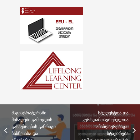
მაგისტრატურაში
სტუდენტთა და
მისაღები გამოცდის –
კურსდამთავრებულთა
გასაუბრების განრიგი
ანაზღაურებადი
ბიზნესისა და
სტაჟირება