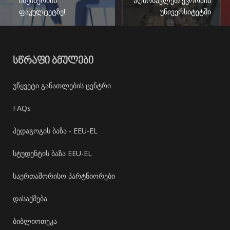
ინჟინერიის
აღმოსავლეთ ევროპის
ფაკულტეტზე!
უნივერსიტეტში
ᲡᲬᲠᲐᲤᲘ ᲑᲛᲣᲚᲔᲑᲘ
უწყვეტი განათლების ცენტრი
FAQs
პედაგოგის ბაზა - EEU-EL
სტუდენტის ბაზა EEU-EL
საერთაშორისო პარტნიორები
დასაქმება
ბიბლიოთეკა