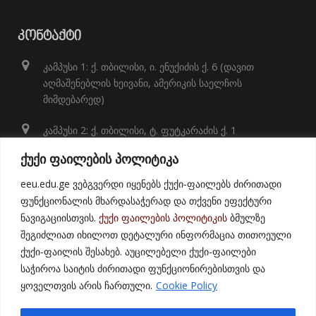
ᲙᲝᲜᲢᲐᲥᲢᲘ
კამპუსი 1: ქ. თბილისი, ი. ენუქიძის ქ. 6 (დავით
აღმაშენებლის ხეივანი, ამერიკის საელჩოს
მიმდებარედ)
კამპუსი 2: ქ. თბილისი, ტ. ფუტკარაძის ქ. 1
+995 32 248 01 41;
ქუქი ფაილების პოლიტიკა
info@eeu.edu.ge
eeu.edu.ge ვებგვერდი იყენებს ქუქი-ფაილებს ძირითადი
ფუნქციონალის მხარდასაჭერად და თქვენი ეფექტური
ნავიგაციისთვის.
ქუქი ფაილების პოლიტიკის
ბმულზე
შეგიძლიათ იხილოთ დეტალური ინფორმაცია თითოეული
ქუქი-ფაილის შესახებ. აუცილებელი ქუქი-ფაილები
საჭიროა საიტის ძირითადი ფუნქციონირებისთვის და
ყოველთვის არის ჩართული.
Cookie Policy