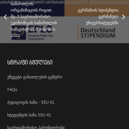
სამართლის
ორგანიზაციის რიგით
გერმანიის სტიპენდია
მე–3 საერთაშორისო
გერმანულ
ეკონომიკის სამართლის
უნივერსიტეტებში
სამაგისტრო პროგრამა
2022
ᲡᲬᲠᲐᲤᲘ ᲑᲛᲣᲚᲔᲑᲘ
უწყვეტი განათლების ცენტრი
FAQs
პედაგოგის ბაზა - EEU-EL
სტუდენტის ბაზა EEU-EL
საერთაშორისო პარტნიორები