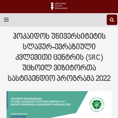
EEU-Ს ᲨᲔᲡᲐᲮᲔᲑ
ჰოკაიდოს უნივერსიტეტის
ᲒᲐᲜᲐᲗᲚᲔᲑᲐ
სლავურ-ევრაზიული
კვლევითი ცენტრის (SRC)
ᲙᲕᲚᲔᲕᲐ
უცხოელ ვიზიტორთა
ᲡᲐᲔᲠᲗᲐᲨᲝᲠᲘᲡᲝ
სასტიპენდიო პროგრამა 2022
ᲑᲘᲑᲚᲘᲝᲗᲔᲙᲐ
ᲡᲢᲣᲓᲔᲜᲢᲣᲠᲘ ᲪᲮᲝᲕᲠᲔᲑᲐ
ᲙᲝᲜᲢᲐᲥᲢᲘ