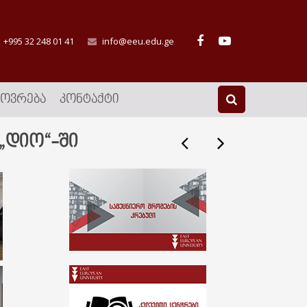
+995 32 248 01 41
info@eeu.edu.ge
ᲮᲝᲕᲠᲔᲑᲐ
ᲙᲝᲜᲢᲐᲥᲢᲘ
 „დიო“-ში