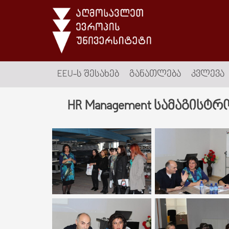
EEU-Ს ᲨᲔᲡᲐᲮᲔᲑ
ᲒᲐᲜᲐᲗᲚᲔᲑᲐ
ᲙᲕᲚᲔᲕᲐ
HR Management სამაგისტ