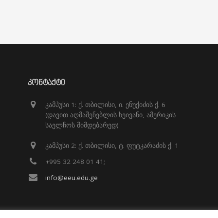
ᲙᲝᲜᲢᲐᲥᲢᲘ
კამპუსი 1: ქ. თბილისი, ი. ენუქიძის ქ. 6
(დავით აღმაშენებლის ხეივანი, ამერიკის
საელჩოს მიმდებარედ)
კამპუსი 2: ქ. თბილისი, ტ. ფუტკარაძის ქ. 1
+995 32 248 01 41;
info@eeu.edu.ge