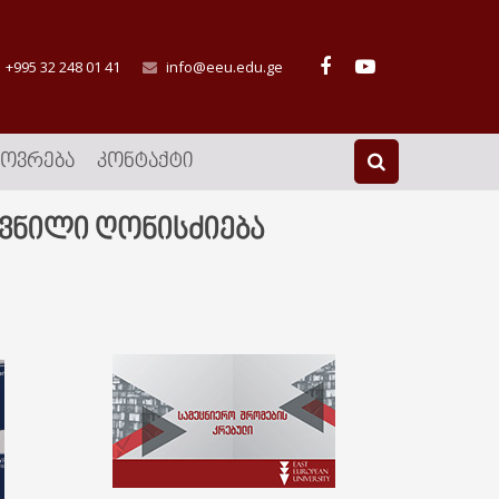
+995 32 248 01 41
info@eeu.edu.ge
ᲮᲝᲕᲠᲔᲑᲐ
ᲙᲝᲜᲢᲐᲥᲢᲘ
ღვნილი ღონისძიება