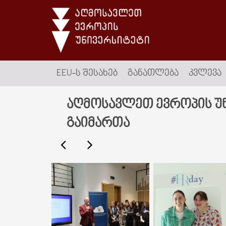
EEU-Ს ᲨᲔᲡᲐᲮᲔᲑ
ᲒᲐᲜᲐᲗᲚᲔᲑᲐ
ᲙᲕᲚᲔᲕᲐ
აღმოსავლეთ ევროპის უნ
გაიმართა