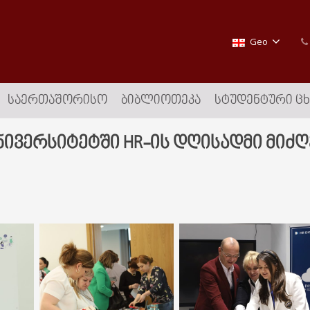
Geo
ᲡᲐᲔᲠᲗᲐᲨᲝᲠᲘᲡᲝ
ᲑᲘᲑᲚᲘᲝᲗᲔᲙᲐ
ᲡᲢᲣᲓᲔᲜᲢᲣᲠᲘ Ც
ივერსიტეტში HR-ის დღისადმი მიძ