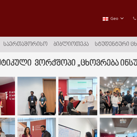
Geo
ᲡᲐᲔᲠᲗᲐᲨᲝᲠᲘᲡᲝ
ᲑᲘᲑᲚᲘᲝᲗᲔᲙᲐ
ᲡᲢᲣᲓᲔᲜᲢᲣᲠᲘ Ც
ტიკული ვორქშოპი „ცხოვრება ინს