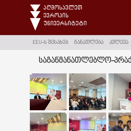
EEU-Ს ᲨᲔᲡᲐᲮᲔᲑ
ᲒᲐᲜᲐᲗᲚᲔᲑᲐ
ᲙᲕᲚᲔᲕᲐ
საგანმანათლებლო-პრაქ