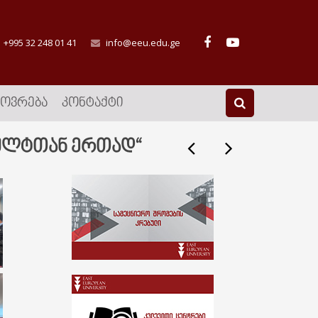
+995 32 248 01 41
info@eeu.edu.ge
ᲮᲝᲕᲠᲔᲑᲐ
ᲙᲝᲜᲢᲐᲥᲢᲘ
ულტთან ერთად“