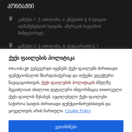
ᲙᲝᲜᲢᲐᲥᲢᲘ
კამპუსი 1: ქ. თბილისი, ი. ენუქიძის ქ. 6 (დავით
აღმაშენებლის ხეივანი, ამერიკის საელჩოს
მიმდებარედ)
კამპუსი 2: ქ. თბილისი, ტ. ფუტკარაძის ქ. 1
+995 32 248 01 41;
ქუქი ფაილების პოლიტიკა
info@eeu.edu.ge
eeu.edu.ge ვებგვერდი იყენებს ქუქი-ფაილებს ძირითადი
ფუნქციონალის მხარდასაჭერად და თქვენი ეფექტური
ნავიგაციისთვის.
ქუქი ფაილების პოლიტიკის
ბმულზე
შეგიძლიათ იხილოთ დეტალური ინფორმაცია თითოეული
ქუქი-ფაილის შესახებ. აუცილებელი ქუქი-ფაილები
საჭიროა საიტის ძირითადი ფუნქციონირებისთვის და
ყოველთვის არის ჩართული.
Cookie Policy
© 2021
East European University
ვეთანხმები