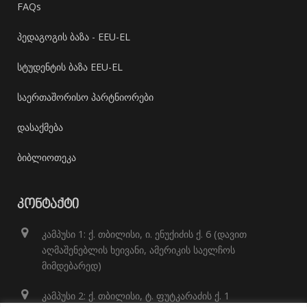
FAQs
პედაგოგის ბაზა - EEU-EL
სტუდენტის ბაზა EEU-EL
საერთაშორისო პარტნიორები
დასაქმება
ბიბლიოთეკა
ᲙᲝᲜᲢᲐᲥᲢᲘ
კამპუსი 1: ქ. თბილისი, ი. ენუქიძის ქ. 6 (დავით
აღმაშენებლის ხეივანი, ამერიკის საელჩოს
მიმდებარედ)
კამპუსი 2: ქ. თბილისი, ტ. ფუტკარაძის ქ. 1