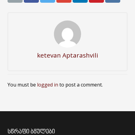
ketevan Aptarashvili
You must be
logged in
to post a comment.
ᲡᲬᲠᲐᲤᲘ ᲑᲛᲣᲚᲔᲑᲘ