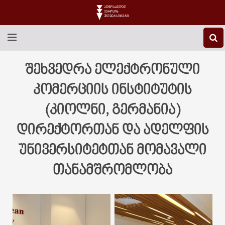
EEU-Ს ᲨᲔᲡᲐᲮᲔᲑ
შეხვედრა ელექტრონული
ᲒᲐᲜᲐᲗᲚᲔᲑᲐ
კომერციის ინსტიტუტის
(კიოლნი, გერმანია)
ᲙᲕᲚᲔᲕᲐ
დირექტორთან და ადელფის
ᲡᲐᲔᲠᲗᲐᲨᲝᲠᲘᲡᲝ
უნივერსიტეტთან მომავალი
ᲑᲘᲑᲚᲘᲝᲗᲔᲙᲐ
თანამშრომლობა
ᲡᲢᲣᲓᲔᲜᲢᲣᲠᲘ ᲪᲮᲝᲕᲠᲔᲑᲐ
ᲙᲝᲜᲢᲐᲥᲢᲘ