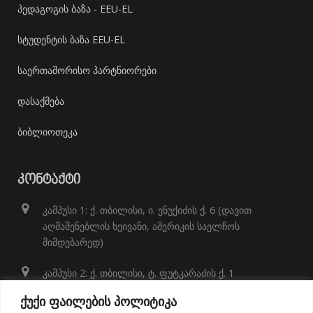
პედაგოგის ბაზა - EEU-EL
სტუდენტის ბაზა EEU-EL
საერთაშორისო პარტნიორები
დასაქმება
ბიბლიოთეკა
ᲙᲝᲜᲢᲐᲥᲢᲘ
კამპუსი 1: ქ. თბილისი, ი. ენუქიძის ქ. 6 (დავით
აღმაშენებლის ხეივანი, ამერიკის საელჩოს
მიმდებარედ)
კამპუსი 2: ქ. თბილისი, ტ. ფუტკარაძის ქ. 1
+995 32 248 01 41;
ქუქი ფაილების პოლიტიკა