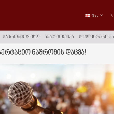
Geo
ᲡᲐᲔᲠᲗᲐᲨᲝᲠᲘᲡᲝ
ᲑᲘᲑᲚᲘᲝᲗᲔᲙᲐ
ᲡᲢᲣᲓᲔᲜᲢᲣᲠᲘ Ც
სერტაციო ნაშრომის დაცვა!