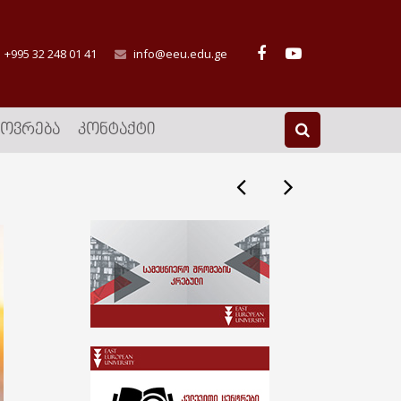
+995 32 248 01 41
info@eeu.edu.ge
ᲮᲝᲕᲠᲔᲑᲐ
ᲙᲝᲜᲢᲐᲥᲢᲘ