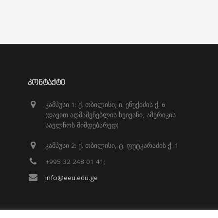
ᲙᲝᲜᲢᲐᲥᲢᲘ
კამპუსი 1: ქ. თბილისი, ი. ენუქიძის ქ. 6
(დავით აღმაშენებლის ხეივანი, ამერიკის
საელჩოს მიმდებარედ)
კამპუსი 2: ქ. თბილისი, ტ. ფუტკარაძის ქ. 1
+995 32 248 01 41;
info@eeu.edu.ge