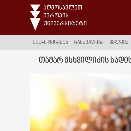
EEU-Ს ᲨᲔᲡᲐᲮᲔᲑ
ᲒᲐᲜᲐᲗᲚᲔᲑᲐ
ᲙᲕᲚᲔᲕᲐ
თამარ მსხვილიძის სადი