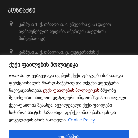
ᲙᲝᲜᲢᲐᲥᲢᲘ
კამპუსი 1: ქ. თბილისი, ი. ენუქიძის ქ. 6 (დავით
აღმაშენებლის ხეივანი, ამერიკის საელჩოს
მიმდებარედ)
კამპუსი 2: ქ. თბილისი, ტ. ფუტკარაძის ქ. 1
+995 32 248 01 41;
ქუქი ფაილების პოლიტიკა
info@eeu.edu.ge
eeu.edu.ge ვებგვერდი იყენებს ქუქი-ფაილებს ძირითადი
ფუნქციონალის მხარდასაჭერად და თქვენი ეფექტური
ნავიგაციისთვის.
ქუქი ფაილების პოლიტიკის
ბმულზე
შეგიძლიათ იხილოთ დეტალური ინფორმაცია თითოეული
ქუქი-ფაილის შესახებ. აუცილებელი ქუქი-ფაილები
საჭიროა საიტის ძირითადი ფუნქციონირებისთვის და
ყოველთვის არის ჩართული.
Cookie Policy
© 2021
East European University
ვეთანხმები