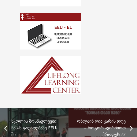
სკოლის მოსწავლეები
ონლაინ ღია კარის დღე
ჩპს-ს გადაღებაზე EEU-
– როგორ ავირჩიოთ
ში
პროფესია?