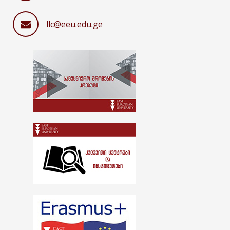
llc@eeu.edu.ge