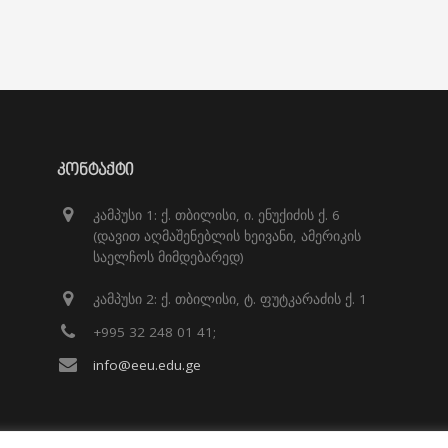
ᲙᲝᲜᲢᲐᲥᲢᲘ
კამპუსი 1: ქ. თბილისი, ი. ენუქიძის ქ. 6
(დავით აღმაშენებლის ხეივანი, ამერიკის
საელჩოს მიმდებარედ)
კამპუსი 2: ქ. თბილისი, ტ. ფუტკარაძის ქ. 1
+995 32 248 01 41;
info@eeu.edu.ge