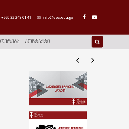
+995 32 248 01 41
info@eeu.edu.ge
ᲮᲝᲕᲠᲔᲑᲐ
ᲙᲝᲜᲢᲐᲥᲢᲘ