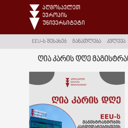
EEU-Ს ᲨᲔᲡᲐᲮᲔᲑ
ᲒᲐᲜᲐᲗᲚᲔᲑᲐ
ᲙᲕᲚᲔᲕᲐ
ღია კარის დღე მაგისტრა