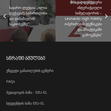
მრავალფუნქციური
საჯარო ლექცია: „ილია
ინტერაქციული
ჭავჭავაძე სამართლისა
სიმულატორის –
და დანაშაულის
Leonardo High Fidelity
საკითხებზე”
ოპერირების ტექნიკები
და პრაქტიკაში
გამოყენება’’
ᲡᲬᲠᲐᲤᲘ ᲑᲛᲣᲚᲔᲑᲘ
უწყვეტი განათლების ცენტრი
FAQs
პედაგოგის ბაზა - EEU-EL
სტუდენტის ბაზა EEU-EL