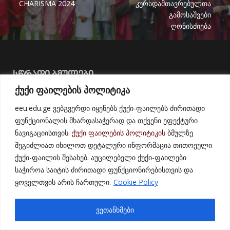
CHARISMA 2024
კურსდამთავრებულთა
გამოსაშვები
ღონისძიება
ᲡᲬᲠᲐᲤᲘ ᲑᲛᲣᲚᲔᲑᲘ
ქუქი ფაილების პოლიტიკა
უწყვეტი განათლების ცენტრი
eeu.edu.ge ვებგვერდი იყენებს ქუქი-ფაილებს ძირითადი
ფუნქციონალის მხარდასაჭერად და თქვენი ეფექტური
FAQs
ნავიგაციისთვის.
ქუქი ფაილების პოლიტიკის
ბმულზე
შეგიძლიათ იხილოთ დეტალური ინფორმაცია თითოეული
პედაგოგის ბაზა - EEU-EL
ქუქი-ფაილის შესახებ. აუცილებელი ქუქი-ფაილები
სტუდენტის ბაზა EEU-EL
საჭიროა საიტის ძირითადი ფუნქციონირებისთვის და
ყოველთვის არის ჩართული.
Cookie Policy
საერთაშორისო პარტნიორები
ვეთანხმები
დასაქმება