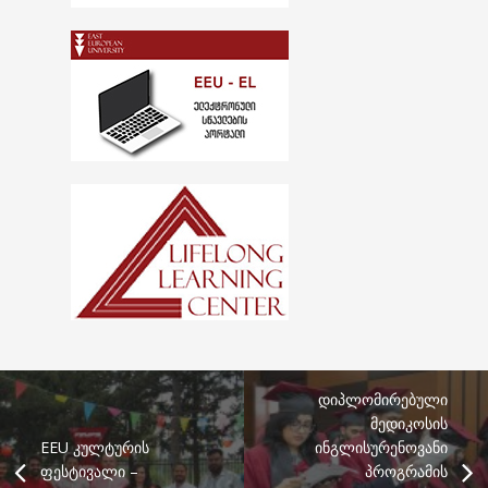
დიპლომირებული
მედიკოსის
EEU კულტურის
ინგლისურენოვანი
ფესტივალი –
პროგრამის