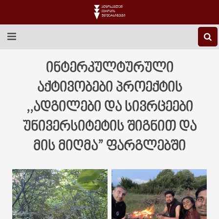
EEU-Ს ᲨᲔᲡᲐᲮᲔᲑ
ინტერკულტურული
ᲒᲐᲜᲐᲗᲚᲔᲑᲐ
აქტივობები პროექტის
,,ადგილები და სივრცეები
ᲙᲕᲚᲔᲕᲐ
უნივერსიტეტის შიგნით და
ᲡᲐᲔᲠᲗᲐᲨᲝᲠᲘᲡᲝ
მის მიღმა” ფარგლებში
ᲑᲘᲑᲚᲘᲝᲗᲔᲙᲐ
ᲡᲢᲣᲓᲔᲜᲢᲣᲠᲘ ᲪᲮᲝᲕᲠᲔᲑᲐ
ᲙᲝᲜᲢᲐᲥᲢᲘ