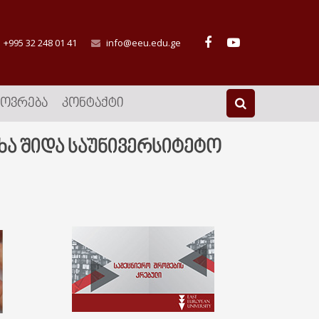
+995 32 248 01 41
info@eeu.edu.ge
ᲮᲝᲕᲠᲔᲑᲐ
ᲙᲝᲜᲢᲐᲥᲢᲘ
ხა შიდა საუნივერსიტეტო