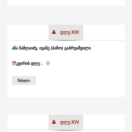
დღე XIII
ანა ნაზღაიძე, ივანე (ბაჩო) გაბრუაშვილი
კვირის
დღე:
,
ᲨᲔᲡᲕᲚᲐ
დღე XIV