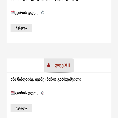
კვირის
დღე:
,
ᲨᲔᲡᲕᲚᲐ
დღე XII
ანა ნაზღაიძე, ივანე (ბაჩო) გაბრუაშვილი
კვირის
დღე: ,
ᲨᲔᲡᲕᲚᲐ