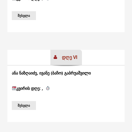
ᲨᲔᲡᲕᲚᲐ
დღე VI
ანა ნაზღაიძე, ივანე (ბაჩო) გაბრუაშვილი
კვირის
დღე: ,
ᲨᲔᲡᲕᲚᲐ