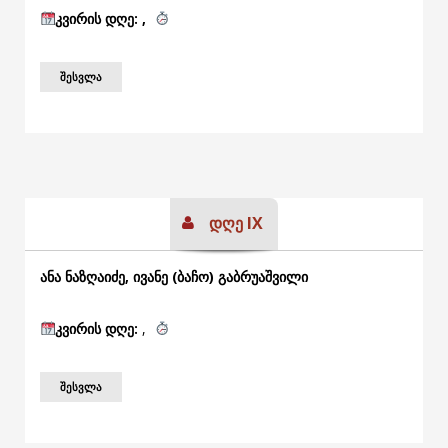
კვირის
დღე: ,
ᲨᲔᲡᲕᲚᲐ
დღე IX
ანა ნაზღაიძე, ივანე (ბაჩო) გაბრუაშვილი
კვირის
დღე:
,
ᲨᲔᲡᲕᲚᲐ