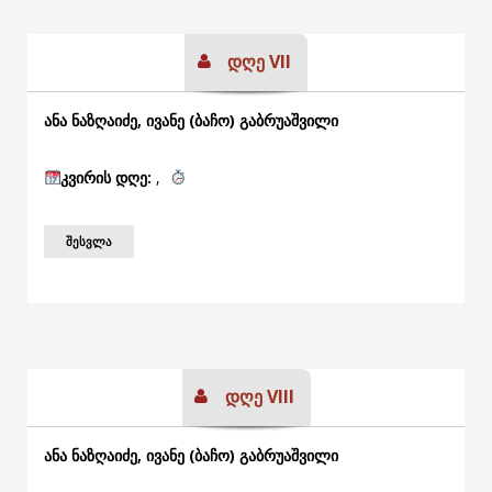
დღე VII
ანა ნაზღაიძე, ივანე (ბაჩო) გაბრუაშვილი
კვირის
დღე:
,
ᲨᲔᲡᲕᲚᲐ
დღე VIII
ანა ნაზღაიძე, ივანე (ბაჩო) გაბრუაშვილი