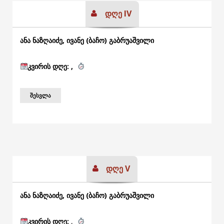
დღე IV
ანა ნაზღაიძე, ივანე (ბაჩო) გაბრუაშვილი
კვირის
დღე: ,
ᲨᲔᲡᲕᲚᲐ
დღე V
ანა ნაზღაიძე, ივანე (ბაჩო) გაბრუაშვილი
კვირის
დღე:
,