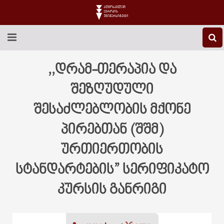
EEU-Ს ᲨᲔᲡᲐᲮᲔᲑ
,,დრამ-თერაპია და
ᲒᲐᲜᲐᲗᲚᲔᲑᲐ
შეზღუდული
შესაძლებლობის მქონე
ᲙᲕᲚᲔᲕᲐ
პირებთან (შშმ)
ᲡᲐᲔᲠᲗᲐᲨᲝᲠᲘᲡᲝ
ურთიერთობის
ᲑᲘᲑᲚᲘᲝᲗᲔᲙᲐ
სტანდარტების” სერიფიკატო
ᲡᲢᲣᲓᲔᲜᲢᲣᲠᲘ ᲪᲮᲝᲕᲠᲔᲑᲐ
კურსის განრიგი
ᲙᲝᲜᲢᲐᲥᲢᲘ