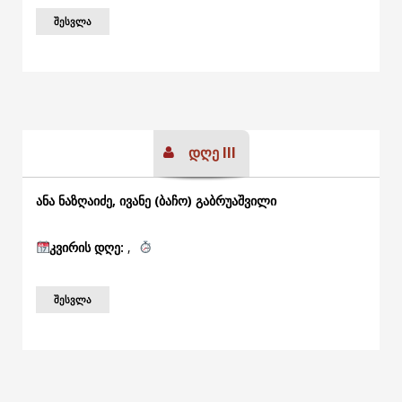
ᲨᲔᲡᲕᲚᲐ
დღე III
ანა ნაზღაიძე, ივანე (ბაჩო) გაბრუაშვილი
კვირის
დღე:
,
ᲨᲔᲡᲕᲚᲐ