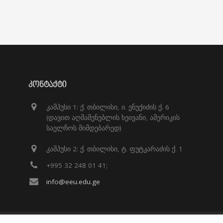
ᲙᲝᲜᲢᲐᲥᲢᲘ
კამპუსი 1: ქ. თბილისი, ი. ენუქიძის ქ. 6
(დავით აღმაშენებლის ხეივანი, ამერიკის
საელჩოს მიმდებარედ)
კამპუსი 2: ქ. თბილისი, ტ. ფუტკარაძის ქ. 1
+995 32 248 01 41;
info@eeu.edu.ge