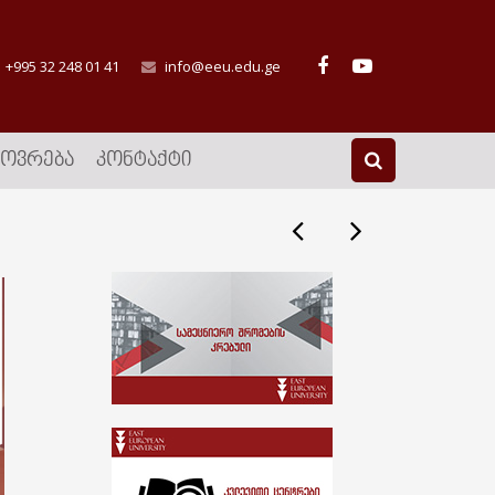
+995 32 248 01 41
info@eeu.edu.ge
ᲮᲝᲕᲠᲔᲑᲐ
ᲙᲝᲜᲢᲐᲥᲢᲘ