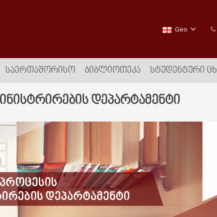
Geo
ᲡᲐᲔᲠᲗᲐᲨᲝᲠᲘᲡᲝ
ᲑᲘᲑᲚᲘᲝᲗᲔᲙᲐ
ᲡᲢᲣᲓᲔᲜᲢᲣᲠᲘ Ც
ინისტრირების დეპარტამენტი