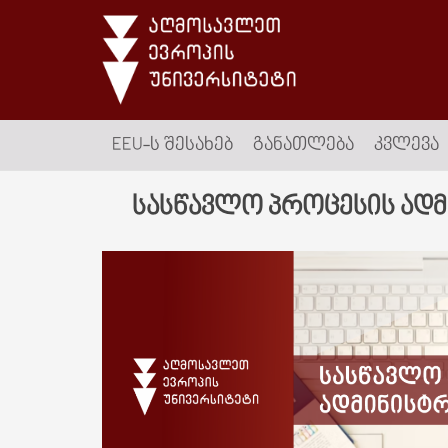
EEU-Ს ᲨᲔᲡᲐᲮᲔᲑ
ᲒᲐᲜᲐᲗᲚᲔᲑᲐ
ᲙᲕᲚᲔᲕᲐ
სასწავლო პროცესის ადმ