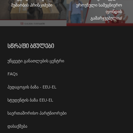
მუშაობის პრინციპები
ეროვნული სამეცნიერო
ფონდის
გამარჯვებულია!
ᲡᲬᲠᲐᲤᲘ ᲑᲛᲣᲚᲔᲑᲘ
უწყვეტი განათლების ცენტრი
FAQs
პედაგოგის ბაზა - EEU-EL
სტუდენტის ბაზა EEU-EL
საერთაშორისო პარტნიორები
დასაქმება