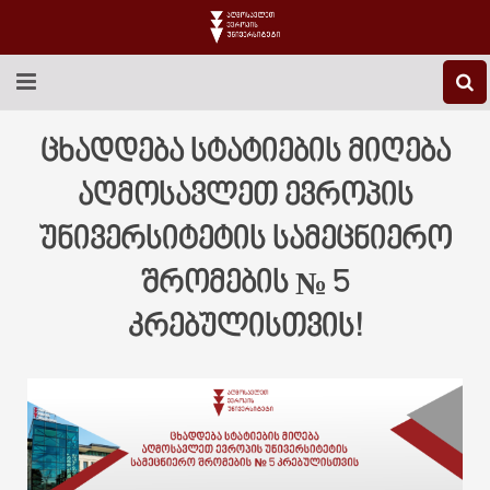
EEU-Ს ᲨᲔᲡᲐᲮᲔᲑ
ცხადდება სტატიების მიღება
ᲒᲐᲜᲐᲗᲚᲔᲑᲐ
აღმოსავლეთ ევროპის
უნივერსიტეტის სამეცნიერო
ᲙᲕᲚᲔᲕᲐ
შრომების № 5
ᲡᲐᲔᲠᲗᲐᲨᲝᲠᲘᲡᲝ
კრებულისთვის!
ᲑᲘᲑᲚᲘᲝᲗᲔᲙᲐ
ᲡᲢᲣᲓᲔᲜᲢᲣᲠᲘ ᲪᲮᲝᲕᲠᲔᲑᲐ
ᲙᲝᲜᲢᲐᲥᲢᲘ