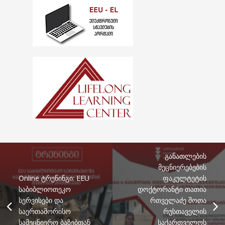
განათლების
მეცნიერებების
Online ტრენინგი: EEU
ფაკულტეტის
საბიბლიოთეკო
დოქტორანტი თათია
სერვისები და
რთველაძე შოთა
საერთაშორისო
რუსთაველის
სამეცნიერო ბაზებთან
საქართველოს