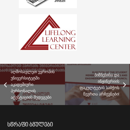
აღმოსავლეთ ევროპის
ბიზნესისა და
უნივერსიტეტში
ინჟინერიის
აკადემიური
ფაკულტეტის საბჭოს
პერსონალის
წევრთა არჩევნები!
ატესტაციის შედეგები
ᲡᲬᲠᲐᲤᲘ ᲑᲛᲣᲚᲔᲑᲘ