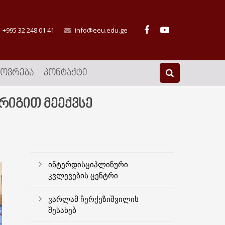
+995 32 248 01 41
info@eeu.edu.ge
ᲮᲝᲕᲠᲔᲑᲐ
ᲙᲝᲜᲢᲐᲥᲢᲘ
რიგით მეექვსე
ინტერდისციპლინური
კვლევების ცენტრი
ვარლამ ჩერქეზიშვილის
შესახებ