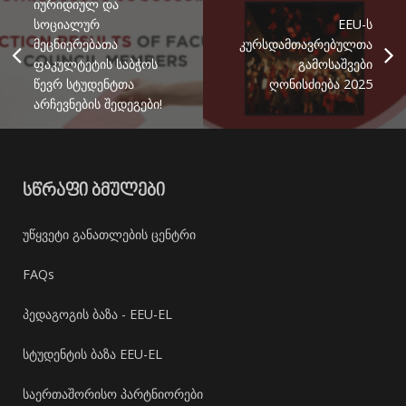
იურიდიულ და
სოციალურ
EEU-ს
მეცნიერებათა
კურსდამთავრებულთა
ფაკულტეტის საბჭოს
გამოსაშვები
წევრ სტუდენტთა
ღონისძიება 2025
არჩევნების შედეგები!
ᲡᲬᲠᲐᲤᲘ ᲑᲛᲣᲚᲔᲑᲘ
უწყვეტი განათლების ცენტრი
FAQs
პედაგოგის ბაზა - EEU-EL
სტუდენტის ბაზა EEU-EL
საერთაშორისო პარტნიორები