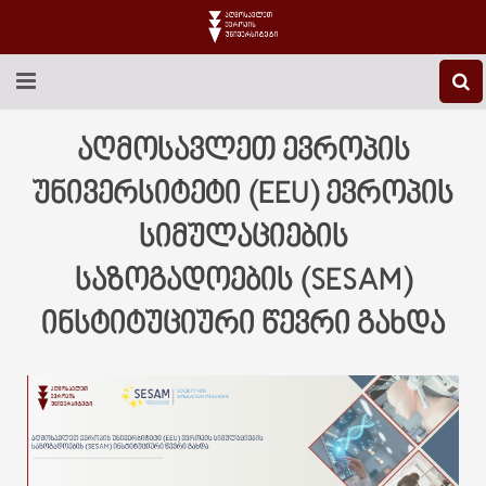
EEU-Ს ᲨᲔᲡᲐᲮᲔᲑ
აღმოსავლეთ ევროპის
ᲒᲐᲜᲐᲗᲚᲔᲑᲐ
უნივერსიტეტი (EEU) ევროპის
სიმულაციების
ᲙᲕᲚᲔᲕᲐ
საზოგადოების (SESAM)
ᲡᲐᲔᲠᲗᲐᲨᲝᲠᲘᲡᲝ
ინსტიტუციური წევრი გახდა
ᲑᲘᲑᲚᲘᲝᲗᲔᲙᲐ
ᲡᲢᲣᲓᲔᲜᲢᲣᲠᲘ ᲪᲮᲝᲕᲠᲔᲑᲐ
ᲙᲝᲜᲢᲐᲥᲢᲘ