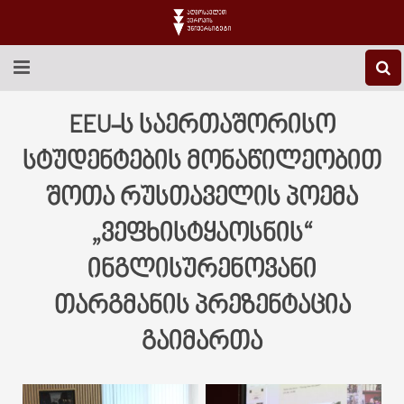
EEU-Ს ᲨᲔᲡᲐᲮᲔᲑ
EEU-ს საერთაშორისო
ᲒᲐᲜᲐᲗᲚᲔᲑᲐ
სტუდენტების მონაწილეობით
შოთა რუსთაველის პოემა
ᲙᲕᲚᲔᲕᲐ
„ვეფხისტყაოსნის“
ᲡᲐᲔᲠᲗᲐᲨᲝᲠᲘᲡᲝ
ინგლისურენოვანი
ᲑᲘᲑᲚᲘᲝᲗᲔᲙᲐ
თარგმანის პრეზენტაცია
ᲡᲢᲣᲓᲔᲜᲢᲣᲠᲘ ᲪᲮᲝᲕᲠᲔᲑᲐ
გაიმართა
ᲙᲝᲜᲢᲐᲥᲢᲘ