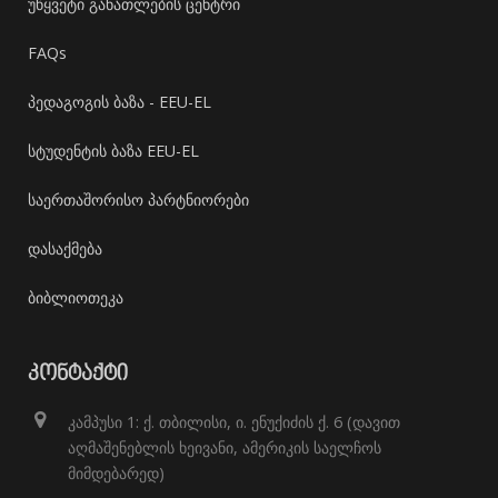
უწყვეტი განათლების ცენტრი
FAQs
პედაგოგის ბაზა - EEU-EL
სტუდენტის ბაზა EEU-EL
საერთაშორისო პარტნიორები
დასაქმება
ბიბლიოთეკა
ᲙᲝᲜᲢᲐᲥᲢᲘ
კამპუსი 1: ქ. თბილისი, ი. ენუქიძის ქ. 6 (დავით
აღმაშენებლის ხეივანი, ამერიკის საელჩოს
მიმდებარედ)