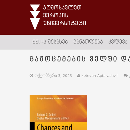
EEU-Ს ᲨᲔᲡᲐᲮᲔᲑ
ᲒᲐᲜᲐᲗᲚᲔᲑᲐ
ᲙᲕᲚᲔᲕᲐ
გამოცემების ველში დ
ოქტომბერი 3, 2023
ketevan Aptarashvili