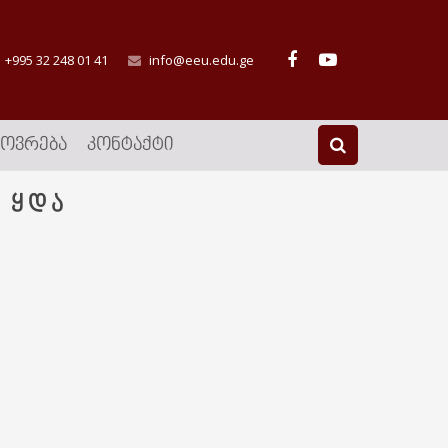
+995 32 248 01 41
info@eeu.edu.ge
ᲮᲝᲕᲠᲔᲑᲐ
ᲙᲝᲜᲢᲐᲥᲢᲘ
 ყდა