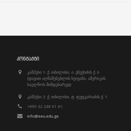
ᲙᲝᲜᲢᲐᲥᲢᲘ
კამპუსი 1: ქ. თბილისი, ი. ენუქიძის ქ. 6
(დავით აღმაშენებლის ხეივანი, ამერიკის
საელჩოს მიმდებარედ)
კამპუსი 2: ქ. თბილისი, ტ. ფუტკარაძის ქ. 1
+995 32 248 01 41;
info@eeu.edu.ge