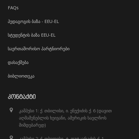
FAQs
პედაგოგის ბაზა - EEU-EL
სტუდენტის ბაზა EEU-EL
საერთაშორისო პარტნიორები
დასაქმება
ბიბლიოთეკა
ᲙᲝᲜᲢᲐᲥᲢᲘ
კამპუსი 1: ქ. თბილისი, ი. ენუქიძის ქ. 6 (დავით
აღმაშენებლის ხეივანი, ამერიკის საელჩოს
მიმდებარედ)
კამპუსი 2: ქ. თბილისი, ტ. ფუტკარაძის ქ. 1