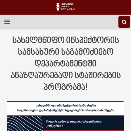
EEU-Ს ᲨᲔᲡᲐᲮᲔᲑ
სახელმწიფო ინსპექტორის
ᲒᲐᲜᲐᲗᲚᲔᲑᲐ
სამსახური საგამოძიებო
დეპარტამენტში
ᲙᲕᲚᲔᲕᲐ
ანაზღაურებადი სტაჟირების
ᲡᲐᲔᲠᲗᲐᲨᲝᲠᲘᲡᲝ
პროგრამა!
ᲑᲘᲑᲚᲘᲝᲗᲔᲙᲐ
ᲡᲢᲣᲓᲔᲜᲢᲣᲠᲘ ᲪᲮᲝᲕᲠᲔᲑᲐ
ᲙᲝᲜᲢᲐᲥᲢᲘ