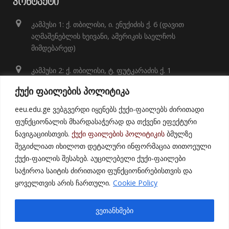
ᲙᲝᲜᲢᲐᲥᲢᲘ
კამპუსი 1: ქ. თბილისი, ი. ენუქიძის ქ. 6 (დავით
აღმაშენებლის ხეივანი, ამერიკის საელჩოს
მიმდებარედ)
კამპუსი 2: ქ. თბილისი, ტ. ფუტკარაძის ქ. 1
+995 32 248 01 41;
ქუქი ფაილების პოლიტიკა
info@eeu.edu.ge
eeu.edu.ge ვებგვერდი იყენებს ქუქი-ფაილებს ძირითადი
ფუნქციონალის მხარდასაჭერად და თქვენი ეფექტური
ნავიგაციისთვის.
ქუქი ფაილების პოლიტიკის
ბმულზე
შეგიძლიათ იხილოთ დეტალური ინფორმაცია თითოეული
ქუქი-ფაილის შესახებ. აუცილებელი ქუქი-ფაილები
საჭიროა საიტის ძირითადი ფუნქციონირებისთვის და
ყოველთვის არის ჩართული.
Cookie Policy
© 2021
East European University
ვეთანხმები