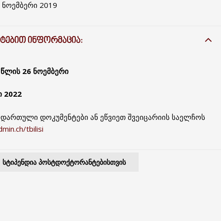
 ნოემბერი 2019
ᲐᲢᲔᲑᲘᲗ ᲘᲜᲤᲝᲠᲛᲐᲪᲘᲐ:
 წლის 26 ნოემბერი
ი 2022
დართული დოკუმენტები ან ეწვიეთ შვეიცარიის საელჩოს
in.ch/tbilisi
ᲡᲢᲘᲞᲔᲜᲓᲘᲐ ᲞᲝᲡᲢᲓᲝᲥᲢᲝᲠᲐᲜᲢᲔᲑᲘᲡᲗᲕᲘᲡ