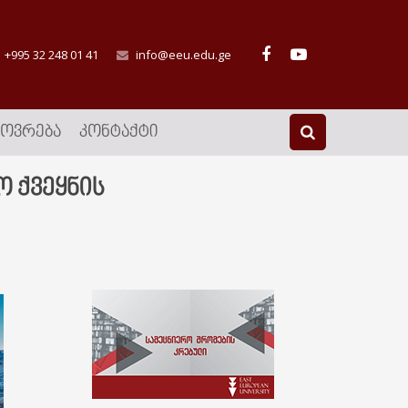
+995 32 248 01 41
info@eeu.edu.ge
ᲮᲝᲕᲠᲔᲑᲐ
ᲙᲝᲜᲢᲐᲥᲢᲘ
 ქვეყნის