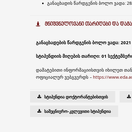
განაცხადის წარდგენის ბოლო ვადა: 28
ᲛᲜᲘᲨᲕᲜᲔᲚᲝᲕᲐᲜᲘ ᲗᲐᲠᲘᲦᲔᲑᲘ ᲓᲐ ᲓᲐᲛ
განაცხადების წარდგენის ბოლო ვადა: 2021
სტიპენდიის მიღების თარიღი: 01 სექტემბერ
დამატებითი ინფორმაციისთვის იხილეთ თან
ოფიციალურ ვებგვერდს –
https://www.eda.adm
ᲡᲢᲘᲞᲔᲜᲓᲘᲐ ᲓᲝᲥᲢᲝᲠᲐᲜᲢᲔᲑᲘᲡᲗᲕᲘᲡ
ᲡᲐᲛᲔᲪᲜᲘᲔᲠᲝ-ᲙᲕᲚᲔᲕᲘᲗᲘ ᲡᲢᲘᲞᲔᲜᲓᲘᲐ