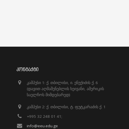
ᲙᲝᲜᲢᲐᲥᲢᲘ
კამპუსი 1: ქ. თბილისი, ი. ენუქიძის ქ. 6
(დავით აღმაშენებლის ხეივანი, ამერიკის
საელჩოს მიმდებარედ)
კამპუსი 2: ქ. თბილისი, ტ. ფუტკარაძის ქ. 1
+995 32 248 01 41;
info@eeu.edu.ge