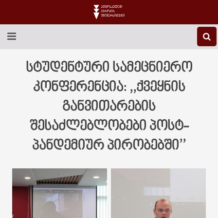
EEU-Ს ᲨᲔᲡᲐᲮᲔᲑ
სტუდენტური სამეცნიერო
ᲒᲐᲜᲐᲗᲚᲔᲑᲐ
კონფერენცია: ,,ქვეყნის
განვითარების
ᲙᲕᲚᲔᲕᲐ
შესაძლებლობები პოსტ-
ᲡᲐᲔᲠᲗᲐᲨᲝᲠᲘᲡᲝ
პანდემიურ პირობებში’’
ᲑᲘᲑᲚᲘᲝᲗᲔᲙᲐ
ᲡᲢᲣᲓᲔᲜᲢᲣᲠᲘ ᲪᲮᲝᲕᲠᲔᲑᲐ
ᲙᲝᲜᲢᲐᲥᲢᲘ