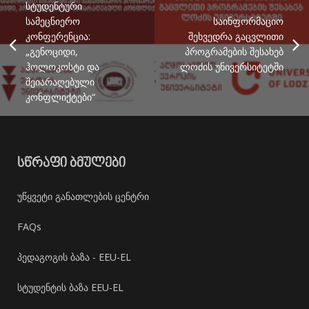
სტუდენტური
სამეცნიერო
საინფორმაციო
კონფერენცია:
შეხვედრა გაცვლითი
„გენოციდი,
პროგრამების შესახებ
ჰოლოკოსტი და
ლოძის უნივერსიტეტში
შეიარაღებული
კონფლიქტები“
ᲡᲬᲠᲐᲤᲘ ᲑᲛᲣᲚᲔᲑᲘ
უწყვეტი განათლების ცენტრი
FAQs
პედაგოგის ბაზა - EEU-EL
სტუდენტის ბაზა EEU-EL