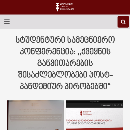
EEU-Ს ᲨᲔᲡᲐᲮᲔᲑ
სტუდენტური სამეცნიერო
ᲒᲐᲜᲐᲗᲚᲔᲑᲐ
კონფერენცია: ,,ქვეყნის
განვითარების
ᲙᲕᲚᲔᲕᲐ
შესაძლებლობები პოსტ-
ᲡᲐᲔᲠᲗᲐᲨᲝᲠᲘᲡᲝ
პანდემიურ პირობებში“
ᲑᲘᲑᲚᲘᲝᲗᲔᲙᲐ
ᲡᲢᲣᲓᲔᲜᲢᲣᲠᲘ ᲪᲮᲝᲕᲠᲔᲑᲐ
ᲙᲝᲜᲢᲐᲥᲢᲘ