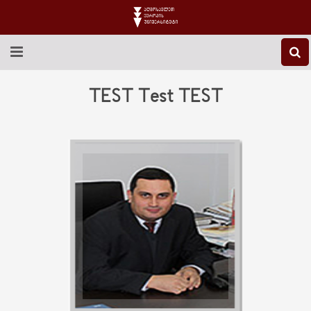
EEU-Ს ᲨᲔᲡᲐᲮᲔᲑ
TEST Test TEST
ᲒᲐᲜᲐᲗᲚᲔᲑᲐ
ᲙᲕᲚᲔᲕᲐ
ᲡᲐᲔᲠᲗᲐᲨᲝᲠᲘᲡᲝ
ᲑᲘᲑᲚᲘᲝᲗᲔᲙᲐ
ᲡᲢᲣᲓᲔᲜᲢᲣᲠᲘ ᲪᲮᲝᲕᲠᲔᲑᲐ
ᲙᲝᲜᲢᲐᲥᲢᲘ