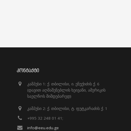
ᲙᲝᲜᲢᲐᲥᲢᲘ
კამპუსი 1: ქ. თბილისი, ი. ენუქიძის ქ. 6
(დავით აღმაშენებლის ხეივანი, ამერიკის
საელჩოს მიმდებარედ)
კამპუსი 2: ქ. თბილისი, ტ. ფუტკარაძის ქ. 1
+995 32 248 01 41;
info@eeu.edu.ge