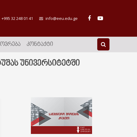
+995 32 248 01 41
info@eeu.edu.ge
ᲮᲝᲕᲠᲔᲑᲐ
ᲙᲝᲜᲢᲐᲥᲢᲘ
უშას უნივერსიტეტში