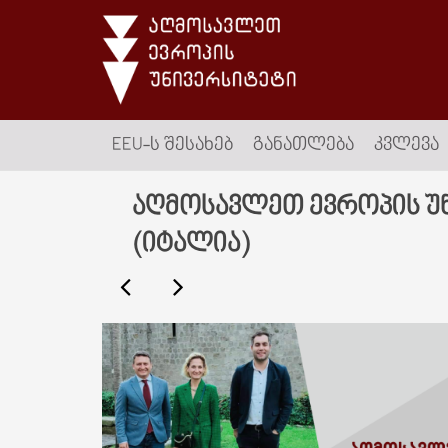
EEU-Ს ᲨᲔᲡᲐᲮᲔᲑ
ᲒᲐᲜᲐᲗᲚᲔᲑᲐ
ᲙᲕᲚᲔᲕᲐ
აღმოსავლეთ ევროპის უნ
(იტალია)