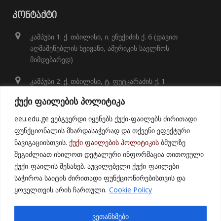
ᲙᲝᲜᲢᲐᲥᲢᲘ
კამპუსი 1: ქ. თბილისი, ი. ენუქიძის ქ. 6 (დავით
აღმაშენებლის ხეივანი, ამერიკის საელჩოს
მიმდებარედ)
კამპუსი 2: ქ. თბილისი, ტ. ფუტკარაძის ქ. 1
+995 32 248 01 41;
ქუქი ფაილების პოლიტიკა
info@eeu.edu.ge
eeu.edu.ge ვებგვერდი იყენებს ქუქი-ფაილებს ძირითადი
ფუნქციონალის მხარდასაჭერად და თქვენი ეფექტური
ნავიგაციისთვის.
ქუქი ფაილების პოლიტიკის
ბმულზე
შეგიძლიათ იხილოთ დეტალური ინფორმაცია თითოეული
ქუქი-ფაილის შესახებ. აუცილებელი ქუქი-ფაილები
საჭიროა საიტის ძირითადი ფუნქციონირებისთვის და
ყოველთვის არის ჩართული.
Cookie Policy
© 2021
East European University
ვეთანხმები