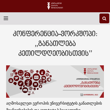
EEU-Ს ᲨᲔᲡᲐᲮᲔᲑ
კონფერენცია-ვორკშოპი:
ᲒᲐᲜᲐᲗᲚᲔᲑᲐ
,,განათლება
კეთილდღეობისთვის’’
ᲙᲕᲚᲔᲕᲐ
ᲡᲐᲔᲠᲗᲐᲨᲝᲠᲘᲡᲝ
ᲑᲘᲑᲚᲘᲝᲗᲔᲙᲐ
ᲡᲢᲣᲓᲔᲜᲢᲣᲠᲘ ᲪᲮᲝᲕᲠᲔᲑᲐ
ᲙᲝᲜᲢᲐᲥᲢᲘ
აღმოსავლეთ ევროპის უნივერსიტეტის განათლების
მეცნიერებების ფაკულტეტი სპეციალური