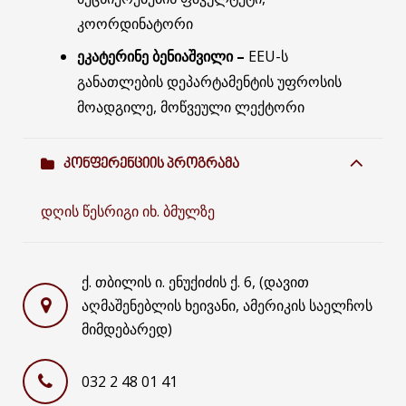
კოორდინატორი
ეკატერინე ბენიაშვილი –
EEU-ს
განათლების დეპარტამენტის უფროსის
მოადგილე, მოწვეული ლექტორი
ᲙᲝᲜᲤᲔᲠᲔᲜᲪᲘᲘᲡ ᲞᲠᲝᲒᲠᲐᲛᲐ
დღის წესრიგი იხ. ბმულზე
ქ. თბილის ი. ენუქიძის ქ. 6, (დავით
აღმაშენებლის ხეივანი, ამერიკის საელჩოს
მიმდებარედ)
032 2 48 01 41