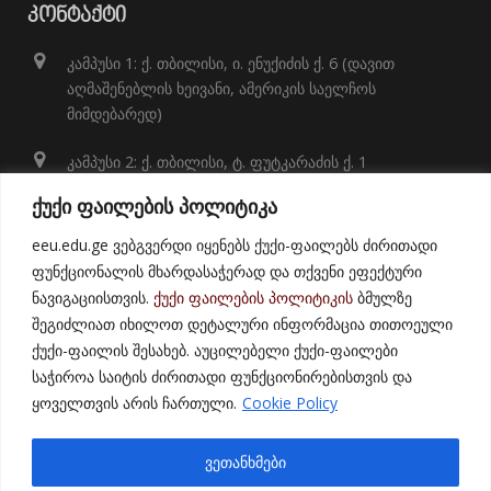
ᲙᲝᲜᲢᲐᲥᲢᲘ
კამპუსი 1: ქ. თბილისი, ი. ენუქიძის ქ. 6 (დავით
აღმაშენებლის ხეივანი, ამერიკის საელჩოს
მიმდებარედ)
კამპუსი 2: ქ. თბილისი, ტ. ფუტკარაძის ქ. 1
+995 32 248 01 41;
ქუქი ფაილების პოლიტიკა
info@eeu.edu.ge
eeu.edu.ge ვებგვერდი იყენებს ქუქი-ფაილებს ძირითადი
ფუნქციონალის მხარდასაჭერად და თქვენი ეფექტური
ნავიგაციისთვის.
ქუქი ფაილების პოლიტიკის
ბმულზე
შეგიძლიათ იხილოთ დეტალური ინფორმაცია თითოეული
ქუქი-ფაილის შესახებ. აუცილებელი ქუქი-ფაილები
საჭიროა საიტის ძირითადი ფუნქციონირებისთვის და
ყოველთვის არის ჩართული.
Cookie Policy
© 2021
East European University
ვეთანხმები