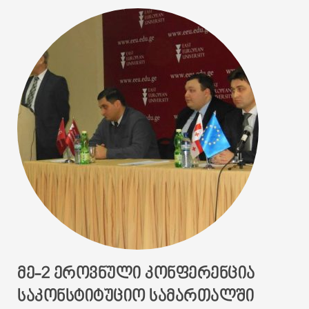
ᲛᲔ-2 ᲔᲠᲝᲕᲜᲣᲚᲘ ᲙᲝᲜᲤᲔᲠᲔᲜᲪᲘᲐ
ᲡᲐᲙᲝᲜᲡᲢᲘᲢᲣᲪᲘᲝ ᲡᲐᲛᲐᲠᲗᲐᲚᲨᲘ