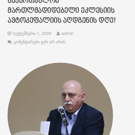
ᲡᲐᲥᲐᲠᲗᲕᲔᲚᲝᲡ
ᲛᲐᲠᲗᲚᲛᲐᲓᲘᲓᲔᲑᲔᲚᲘ ᲔᲙᲚᲔᲡᲘᲘᲡ
ᲐᲕᲢᲝᲙᲔᲤᲐᲚᲘᲘᲡ ᲐᲦᲓᲒᲔᲜᲘᲡ ᲓᲦᲔ!
სექტემბერი 1, 2009
admin
კომენტარები ჯერ არ არის