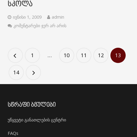
ᲡᲙᲝᲚᲐ
ივნისი 1, 2009
admin
კომენტარები ჯერ არ არის
1
…
10
11
12
13
14
ᲡᲬᲠᲐᲤᲘ ᲑᲛᲣᲚᲔᲑᲘ
უწყვეტი განათლების ცენტრი
FAQs