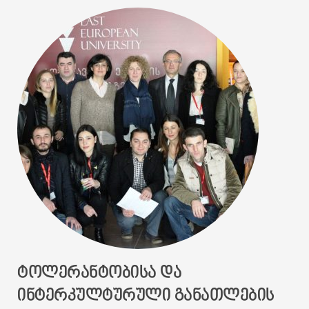
ᲢᲝᲚᲔᲠᲐᲜᲢᲝᲑᲘᲡᲐ ᲓᲐ
ᲘᲜᲢᲔᲠᲙᲣᲚᲢᲣᲠᲣᲚᲘ ᲒᲐᲜᲐᲗᲚᲔᲑᲘᲡ