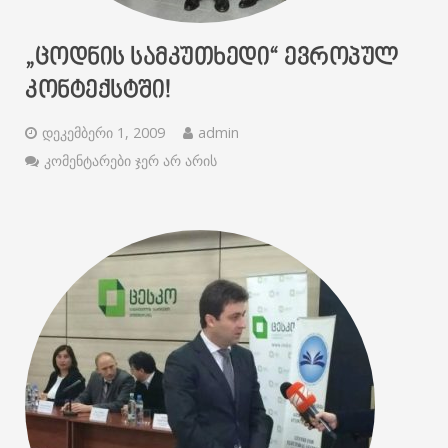
„ᲪᲝᲓᲜᲘᲡ ᲡᲐᲛᲙᲣᲗᲮᲔᲓᲘ“ ᲔᲕᲠᲝᲞᲣᲚ
ᲙᲝᲜᲢᲔᲥᲡᲢᲨᲘ!
დეკემბერი 1, 2009
admin
კომენტარები ჯერ არ არის