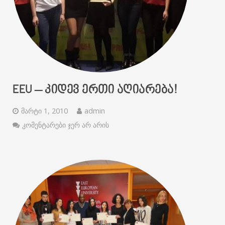
EEU – ᲙᲘᲓᲔᲕ ᲔᲠᲗᲘ ᲐᲦᲘᲐᲠᲔᲑᲐ!
მარტი 1, 2010
admin
კომენტარები ჯერ არ არის