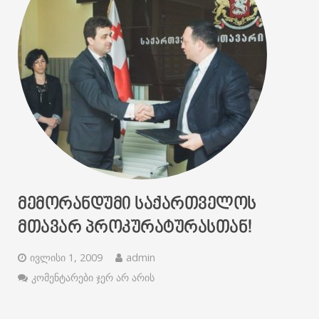
ᲛᲔᲛᲝᲠᲐᲜᲓᲣᲛᲘ ᲡᲐᲥᲐᲠᲗᲕᲔᲚᲝᲡ
ᲛᲗᲐᲕᲐᲠ ᲞᲠᲝᲙᲣᲠᲐᲢᲣᲠᲐᲡᲗᲐᲜ!
ივლისი 1, 2009
admin
კომენტარები ჯერ არ არის