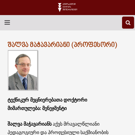
EEU-Ს ᲨᲔᲡᲐᲮᲔᲑ
ᲨᲐᲚᲕᲐ ᲛᲐᲭᲐᲕᲐᲠᲘᲐᲜᲘ (ᲞᲠᲝᲤᲔᲡᲝᲠᲘ)
ᲒᲐᲜᲐᲗᲚᲔᲑᲐ
ᲙᲕᲚᲔᲕᲐ
ᲡᲐᲔᲠᲗᲐᲨᲝᲠᲘᲡᲝ
ᲑᲘᲑᲚᲘᲝᲗᲔᲙᲐ
ტექნიკურ მეცნიერებათა დოქტორი
ᲡᲢᲣᲓᲔᲜᲢᲣᲠᲘ ᲪᲮᲝᲕᲠᲔᲑᲐ
მიმართულება: მენეჯმენტი
ᲙᲝᲜᲢᲐᲥᲢᲘ
შალვა მაჭავარიანს
აქვს მრავალწლიანი
პედაგოგიური და პროფესიული საქმიანობის