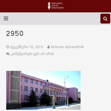
EEU-Ს ᲨᲔᲡᲐᲮᲔᲑ
2950
ᲒᲐᲜᲐᲗᲚᲔᲑᲐ
დეკემბერი 10, 2019
ketevan Aptarashvili
ᲙᲕᲚᲔᲕᲐ
კომენტარები ჯერ არ არის
ᲡᲐᲔᲠᲗᲐᲨᲝᲠᲘᲡᲝ
ᲑᲘᲑᲚᲘᲝᲗᲔᲙᲐ
ᲡᲢᲣᲓᲔᲜᲢᲣᲠᲘ ᲪᲮᲝᲕᲠᲔᲑᲐ
ᲙᲝᲜᲢᲐᲥᲢᲘ