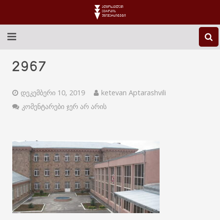
EEU-Ს ᲨᲔᲡᲐᲮᲔᲑ
2967
ᲒᲐᲜᲐᲗᲚᲔᲑᲐ
დეკემბერი 10, 2019
ketevan Aptarashvili
ᲙᲕᲚᲔᲕᲐ
კომენტარები ჯერ არ არის
ᲡᲐᲔᲠᲗᲐᲨᲝᲠᲘᲡᲝ
ᲑᲘᲑᲚᲘᲝᲗᲔᲙᲐ
ᲡᲢᲣᲓᲔᲜᲢᲣᲠᲘ ᲪᲮᲝᲕᲠᲔᲑᲐ
ᲙᲝᲜᲢᲐᲥᲢᲘ