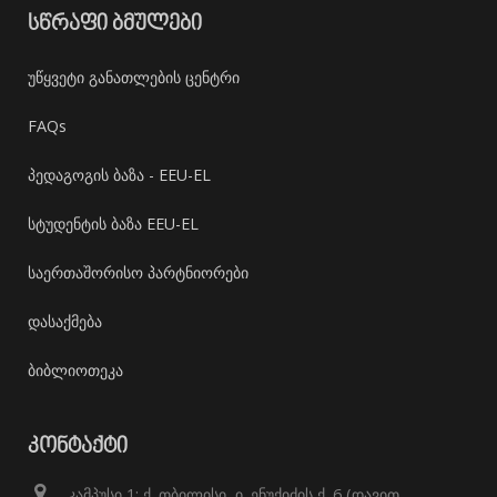
ᲡᲬᲠᲐᲤᲘ ᲑᲛᲣᲚᲔᲑᲘ
უწყვეტი განათლების ცენტრი
FAQs
პედაგოგის ბაზა - EEU-EL
სტუდენტის ბაზა EEU-EL
საერთაშორისო პარტნიორები
დასაქმება
ბიბლიოთეკა
ᲙᲝᲜᲢᲐᲥᲢᲘ
კამპუსი 1: ქ. თბილისი, ი. ენუქიძის ქ. 6 (დავით