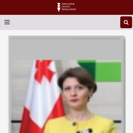
EEU-Ს ᲨᲔᲡᲐᲮᲔᲑ
ᲒᲐᲜᲐᲗᲚᲔᲑᲐ
ᲙᲕᲚᲔᲕᲐ
ᲡᲐᲔᲠᲗᲐᲨᲝᲠᲘᲡᲝ
ᲑᲘᲑᲚᲘᲝᲗᲔᲙᲐ
ᲡᲢᲣᲓᲔᲜᲢᲣᲠᲘ ᲪᲮᲝᲕᲠᲔᲑᲐ
ᲙᲝᲜᲢᲐᲥᲢᲘ