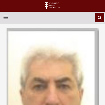
EEU-Ს ᲨᲔᲡᲐᲮᲔᲑ
ᲒᲐᲜᲐᲗᲚᲔᲑᲐ
ᲙᲕᲚᲔᲕᲐ
ᲡᲐᲔᲠᲗᲐᲨᲝᲠᲘᲡᲝ
ᲑᲘᲑᲚᲘᲝᲗᲔᲙᲐ
ᲡᲢᲣᲓᲔᲜᲢᲣᲠᲘ ᲪᲮᲝᲕᲠᲔᲑᲐ
ᲙᲝᲜᲢᲐᲥᲢᲘ