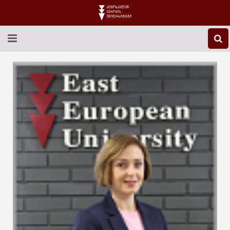
EEU-Ს ᲨᲔᲡᲐᲮᲔᲑ
ᲒᲐᲜᲐᲗᲚᲔᲑᲐ
ᲙᲕᲚᲔᲕᲐ
ᲡᲐᲔᲠᲗᲐᲨᲝᲠᲘᲡᲝ
ᲑᲘᲑᲚᲘᲝᲗᲔᲙᲐ
ᲡᲢᲣᲓᲔᲜᲢᲣᲠᲘ ᲪᲮᲝᲕᲠᲔᲑᲐ
ᲙᲝᲜᲢᲐᲥᲢᲘ