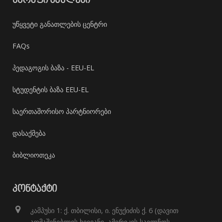
ᲡᲬᲠᲐᲤᲘ ᲑᲛᲣᲚᲔᲑᲘ
უწყვეტი განათლების ცენტრი
FAQs
პედაგოგის ბაზა - EEU-EL
სტუდენტის ბაზა EEU-EL
საერთაშორისო პარტნიორები
დასაქმება
ბიბლიოთეკა
ᲙᲝᲜᲢᲐᲥᲢᲘ
კამპუსი 1: ქ. თბილისი, ი. ენუქიძის ქ. 6 (დავით
აღმაშენებლის ხეივანი, ამერიკის საელჩოს