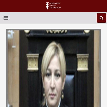
EEU-Ს ᲨᲔᲡᲐᲮᲔᲑ
ᲒᲐᲜᲐᲗᲚᲔᲑᲐ
ᲙᲕᲚᲔᲕᲐ
ᲡᲐᲔᲠᲗᲐᲨᲝᲠᲘᲡᲝ
ᲑᲘᲑᲚᲘᲝᲗᲔᲙᲐ
ᲡᲢᲣᲓᲔᲜᲢᲣᲠᲘ ᲪᲮᲝᲕᲠᲔᲑᲐ
ᲙᲝᲜᲢᲐᲥᲢᲘ