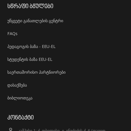
ᲡᲬᲠᲐᲤᲘ ᲑᲛᲣᲚᲔᲑᲘ
უწყვეტი განათლების ცენტრი
FAQs
პედაგოგის ბაზა - EEU-EL
სტუდენტის ბაზა EEU-EL
საერთაშორისო პარტნიორები
დასაქმება
ბიბლიოთეკა
ᲙᲝᲜᲢᲐᲥᲢᲘ
კამპუსი 1: ქ. თბილისი, ი. ენუქიძის ქ. 6 (დავით