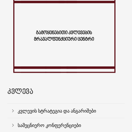
ᲒᲐᲛᲝᲧᲔᲜᲔᲑᲘᲗᲘ ᲙᲕᲚᲔᲕᲔᲑᲘᲡ
ᲛᲠᲐᲕᲐᲚᲤᲣᲜᲥᲪᲘᲣᲠᲘ ᲪᲔᲜᲢᲠᲘ
ᲙᲕᲚᲔᲕᲐ
კვლევის სტრატეგია და ანგარიშები
სამეცნიერო კონფერენციები