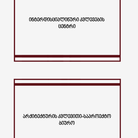
ᲘᲜᲢᲔᲠᲓᲘᲡᲪᲘᲞᲚᲘᲜᲣᲠᲘ ᲙᲕᲚᲔᲕᲔᲑᲘᲡ
ᲪᲔᲜᲢᲠᲘ
ᲐᲠᲥᲘᲢᲔᲥᲢᲣᲠᲘᲡ ᲙᲕᲚᲔᲕᲘᲗᲘ-ᲡᲐᲞᲠᲝᲔᲥᲢᲝ
ᲑᲘᲣᲠᲝ