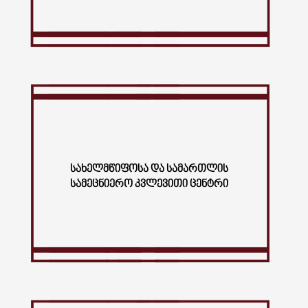
ᲡᲐᲮᲔᲚᲛᲬᲘᲤᲝᲡᲐ ᲓᲐ ᲡᲐᲛᲐᲠᲗᲚᲘᲡ
ᲡᲐᲛᲔᲪᲜᲘᲔᲠᲝ ᲙᲕᲚᲔᲕᲘᲗᲘ ᲪᲔᲜᲢᲠᲘ