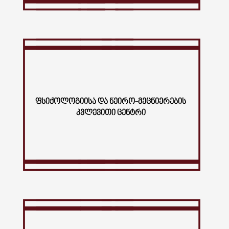
ᲤᲡᲘᲥᲝᲚᲝᲒᲘᲘᲡᲐ ᲓᲐ ᲜᲔᲘᲠᲝ-ᲛᲔᲪᲜᲘᲔᲠᲔᲑᲘᲡ
ᲙᲕᲚᲔᲕᲘᲗᲘ ᲪᲔᲜᲢᲠᲘ