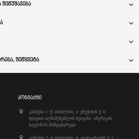
 ᲨᲔᲛᲣᲨᲐᲕᲔᲑᲐ
Ა
ᲠᲔᲑᲐ, ᲨᲔᲬᲧᲕᲔᲢᲐ
ᲙᲝᲜᲢᲐᲥᲢᲘ
კამპუსი 1: ქ. თბილისი, ი. ენუქიძის ქ. 6
(დავით აღმაშენებლის ხეივანი, ამერიკის
საელჩოს მიმდებარედ)
კამპუსი 2: ქ. თბილისი, ტ. ფუტკარაძის ქ. 1