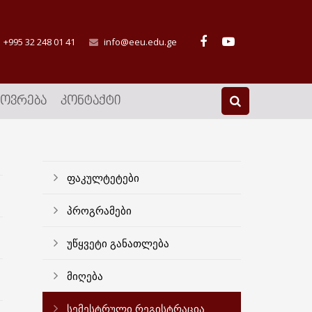
+995 32 248 01 41
info@eeu.edu.ge
ᲮᲝᲕᲠᲔᲑᲐ
ᲙᲝᲜᲢᲐᲥᲢᲘ
ფაკულტეტები
პროგრამები
უწყვეტი განათლება
მიღება
სემესტრული რეგისტრაცია