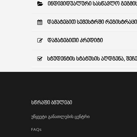
ᲘᲜᲓᲘᲕᲘᲓᲣᲐᲚᲣᲠᲘ ᲡᲐᲡᲬᲐᲕᲚᲝ ᲒᲔᲒᲛᲘᲡ
ᲓᲐᲛᲐᲢᲔᲑᲘᲗ ᲡᲔᲛᲔᲡᲢᲠᲨᲘ ᲠᲔᲒᲘᲡᲢᲠᲐᲪᲘ
ᲓᲐᲛᲐᲢᲔᲑᲘᲗᲘ ᲙᲠᲔᲓᲘᲢᲘ
ᲡᲢᲣᲓᲔᲜᲢᲘᲡ ᲡᲢᲐᲢᲣᲡᲘᲡ ᲐᲦᲓᲒᲔᲜᲐ, ᲨᲔᲩᲔ
ᲡᲬᲠᲐᲤᲘ ᲑᲛᲣᲚᲔᲑᲘ
უწყვეტი განათლების ცენტრი
FAQs