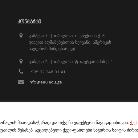
ᲙᲝᲜᲢᲐᲥᲢᲘ
კამპუსი 1: ქ. თბილისი, ი. ენუქიძის ქ. 6
(დავით აღმაშენებლის ხეივანი, ამერიკის
საელჩოს მიმდებარედ)
კამპუსი 2: ქ. თბილისი, ტ. ფუტკარაძის ქ. 1
+995 32 248 01 41;
info@eeu.edu.ge
იონალის მხარდასაჭერად და თქვენი ეფექტური ნავიგაციისთვის.
ქუქ
ილის შესახებ. აუცილებელი ქუქი-ფაილები საჭიროა საიტის ძირი