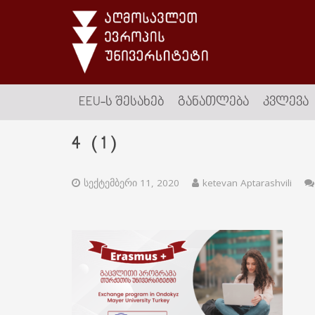
EEU-Ს ᲨᲔᲡᲐᲮᲔᲑ
ᲒᲐᲜᲐᲗᲚᲔᲑᲐ
ᲙᲕᲚᲔᲕᲐ
4 (1)
სექტემბერი 11, 2020
ketevan Aptarashvili