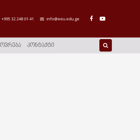
+995 32 248 01 41
info@eeu.edu.ge
ᲮᲝᲕᲠᲔᲑᲐ
ᲙᲝᲜᲢᲐᲥᲢᲘ