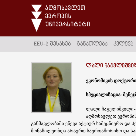
EEU-Ს ᲨᲔᲡᲐᲮᲔᲑ
ᲒᲐᲜᲐᲗᲚᲔᲑᲐ
ᲙᲕᲚᲔᲕᲐ
ᲚᲐᲚᲘ ᲩᲐᲒᲔᲚᲘᲨᲕᲘ
ეკონომიკის დოქტორი
სპეციალიზაცია: მენე
ლალი ჩაგელიშვილი-ა
აღმოსავლეთ ევროპის
განმავლობაში ეწევა აქტიურ სამეცნიერო და პ
მონაწილეობდა არაერთ საერთაშორისო და სამ