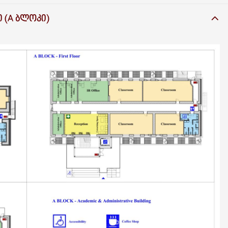
 (A ᲑᲚᲝᲙᲘ)