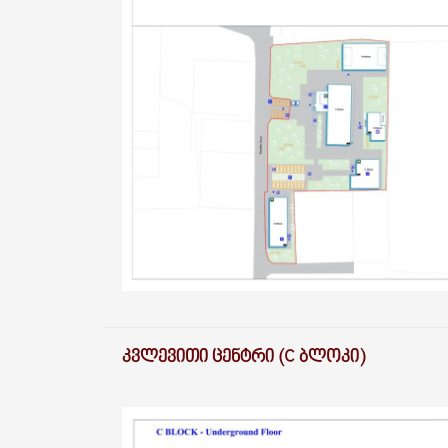
ᲙᲕᲚᲔᲕᲘᲗᲘ ᲪᲔᲜᲢᲠᲘ (C ᲑᲚᲝᲙᲘ)