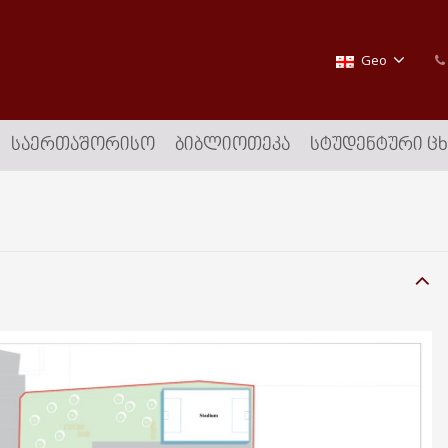
Geo
ᲡᲐᲔᲠᲗᲐᲨᲝᲠᲘᲡᲝ
ᲑᲘᲑᲚᲘᲝᲗᲔᲙᲐ
ᲡᲢᲣᲓᲔᲜᲢᲣᲠᲘ Ც