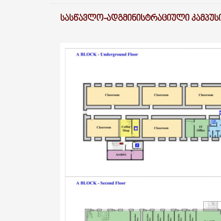
ᲡᲐᲡᲬᲐᲕᲚᲝ-ᲐᲓᲒᲛᲘᲜᲘᲡᲢᲠᲐᲪᲘᲣᲚᲘ ᲙᲐᲛᲞᲣᲡᲘ