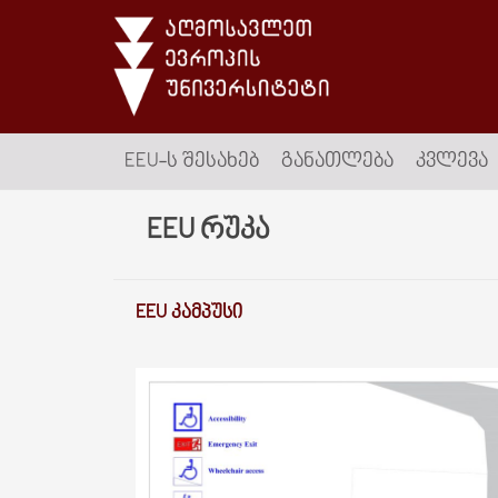
EEU-Ს ᲨᲔᲡᲐᲮᲔᲑ
ᲒᲐᲜᲐᲗᲚᲔᲑᲐ
ᲙᲕᲚᲔᲕᲐ
EEU რუკა
EEU ᲙᲐᲛᲞᲣᲡᲘ