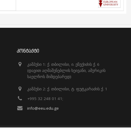
ᲙᲝᲜᲢᲐᲥᲢᲘ
კამპუსი 1: ქ. თბილისი, ი. ენუქიძის ქ. 6
(დავით აღმაშენებლის ხეივანი, ამერიკის
საელჩოს მიმდებარედ)
კამპუსი 2: ქ. თბილისი, ტ. ფუტკარაძის ქ. 1
+995 32 248 01 41;
info@eeu.edu.ge