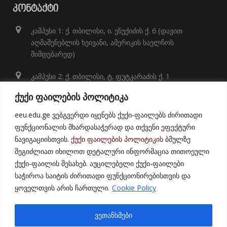
ᲙᲝᲜᲢᲐᲥᲢᲘ
კამპუსი 1: ქ. თბილისი, ი. ენუქიძის ქ. 6 (დავით
აღმაშენებლის ხეივანი, ამერიკის საელჩოს
მიმდებარედ)
კამპუსი 2: ქ. თბილისი, ტ. ფუტკარაძის ქ. 1
+995 32 248 01 41;
ქუქი ფაილების პოლიტიკა
info@eeu.edu.ge
eeu.edu.ge ვებგვერდი იყენებს ქუქი-ფაილებს ძირითადი
ფუნქციონალის მხარდასაჭერად და თქვენი ეფექტური
ნავიგაციისთვის.
ქუქი ფაილების პოლიტიკის
ბმულზე
შეგიძლიათ იხილოთ დეტალური ინფორმაცია თითოეული
ქუქი-ფაილის შესახებ. აუცილებელი ქუქი-ფაილები
საჭიროა საიტის ძირითადი ფუნქციონირებისთვის და
ყოველთვის არის ჩართული.
Cookie Policy
© 2021
East European University
ვეთანხმები